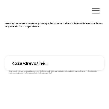
Pre vypracovanie cenovej ponuky nám prosím zašlite následujúce informácie a
my vám do 24h odpovieme.
Koža/drevo/iné...
Medzi jednotlivými typmi razidiel sú drobné rozdiely, ktoré počas používania ovplyvňujú kvalitu odtlačku. Z tohto dôvodu nám prosím v rámci žiadosti o
zaslanie cenovej ponuky uveďte na aký materiál chcete razidlo používať.