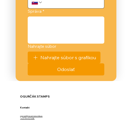
Správa
*
Nahrajte súbor
Nahrajte súbor s grafikou
Odoslať
OGURČÁK STAMPS
Kontakt
ogurcak@mosadznerazidla.eu
+421 919 421 608