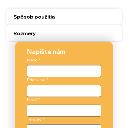
Spôsob použitia
Rozmery
Napíšte nám
Meno
*
Priezvisko
*
Email
*
Tel.číslo
*